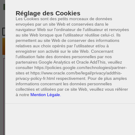
IT
Réglage des Cookies
Les Cookies sont des petits morceaux de données
envoyées par un site Web et conservées dans le
navigateur Web sur l'ordinateur de l'utilisateur et renvoyées
au site Web lorsque que l'utilisateur réutilise celui-ci. Ils
permettent au site Web de conserver des informations
relatives aux choix opérés par l'utilisateur et/ou à
enregistrer son activité sur le site Web. Concernant
l'utilisation faite des données personnelles par nos
partenaires Google Analytics et Oracle AddThis, veuillez
1 AVOCAT(S)
consulter https://policies.google.com/technologies/partner-
sites et https://www.oracle.com/be/legal/privacy/addthis-
EXPÉRIMENTÉ(S)
privacy-policy-fr.html respectivement. Pour de plus amples
PRÈS DE CHEZ VOUS
informations concernant les données personnelles
collectées et utilisées par ce site Web, veuillez vous référer
à notre
Mention Légale.
PAOLO CRISCENZO
Avocat en droit italien
R
F
R
F
Rédacteur
Formation