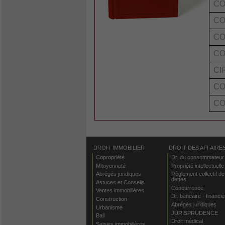
CO
CO
CO
CO
CI
CO
CO
DROIT IMMOBILIER
DROIT DES AFFAIRE
Copropriété
Dr. du consommateur
Mitoyenneté
Propriété intellectuelle
Abrégés juridiques
Règlement collectif de
dettes
Astuces et Conseils
Concurrence
Ventes immobilières
Dr. bancaire - financie
Construction
Abrégés juridiques
Urbanisme
JURISPRUDENCE
Bail
Droit médical
Saisies immobilières