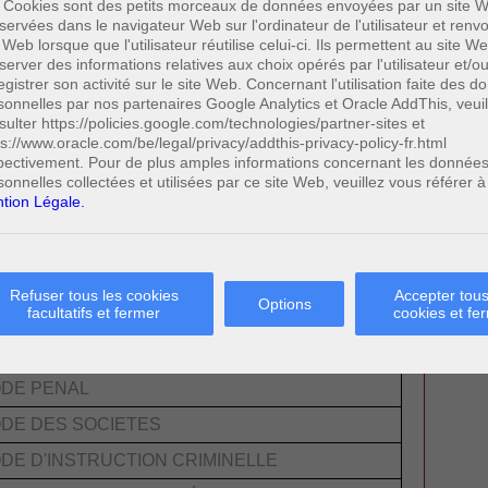
-DES-AFFAIRES
 Cookies sont des petits morceaux de données envoyées par un site W
servées dans le navigateur Web sur l'ordinateur de l'utilisateur et ren
AIRES ABREGES JURIDIQUES
 Web lorsque que l'utilisateur réutilise celui-ci. Ils permettent au site W
server des informations relatives aux choix opérés par l'utilisateur et/o
egistrer son activité sur le site Web. Concernant l'utilisation faite des 
ES PRATIQUES
sonnelles par nos partenaires Google Analytics et Oracle AddThis, veuil
sulter https://policies.google.com/technologies/partner-sites et
ps://www.oracle.com/be/legal/privacy/addthis-privacy-policy-fr.html
DES AFFAIRES - ABRÉGÉS JURIDIQUES
pectivement. Pour de plus amples informations concernant les donnée
sonnelles collectées et utilisées par ce site Web, veuillez vous référer à
tion Légale.
EGISLATION
Refuser tous les cookies
Accepter tous
Options
facultatifs et fermer
cookies et fe
DE CIVIL
DE DE COMMERCE
DE PENAL
DE DES SOCIETES
DE D'INSTRUCTION CRIMINELLE