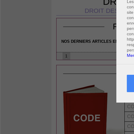
DROIT
Les
con
DROIT DES AFF
site
con
enr
FICH
per
con
htt
NOS DERNIERS ARTICLES EN DROIT 
res
per
Men
1
L
CO
CO
CO
CO
CO