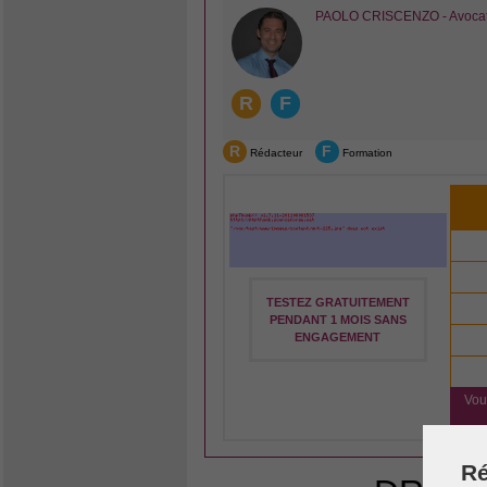
PAOLO CRISCENZO - Avocat e
R
F
R
F
Rédacteur
Formation
TESTEZ GRATUITEMENT
PENDANT 1 MOIS SANS
ENGAGEMENT
Vou
Ré