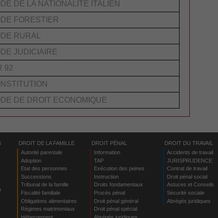
DE DE LA NATIONALITÉ ITALIEN
DE FORESTIER
DE RURAL
DE JUDICIAIRE
R 92
NSTITUTION
DE DE DROIT ECONOMIQUE
S
DROIT DE LA FAMILLE
DROIT PÉNAL
DROIT DU TRAVAIL
Autorité parentale
Information
Accidents de travail
Adoption
TAP
JURISPRUDENCE
Etat des personnes
Exécution des peines
Contrat de travail
Successions
Instruction
Droit pénal social
Tribunal de la famille
Droits fondamentaux
Astuces et Conseils
r
Fiscalité familiale
Procès pénal
Sécurité sociale
Obligations alimentaires
Droit pénal général
Abrégés juridiques
Régimes matrimoniaux
Droit pénal spécial
Hébergement
Abrégés juridiques