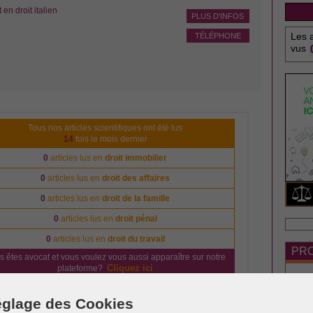
n droit italien
PLUS D'INFOS
Les a
TÉLÉPHONE
vus
Tous nos articles scientifiques ont été lus
14
fois le mois dernier
0
articles lus en
droit immobilier
0
articles lus en
droit des affaires
0
articles lus en
droit de la famille
0
articles lus en
droit pénal
0
articles lus en
droit du travail
PRO
s êtes avocat et vous voulez vous aussi apparaître sur notre
Cliquez ici
plateforme?
glage des Cookies