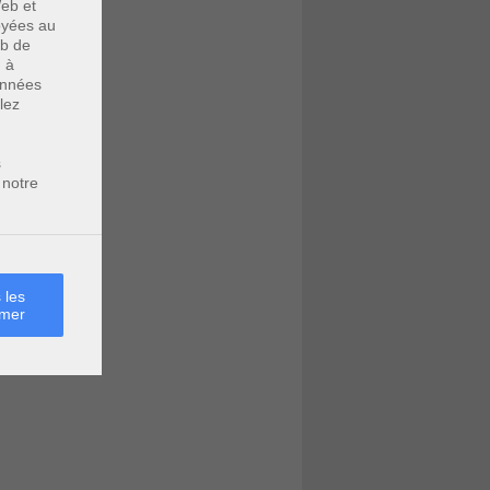
eb et
voyées au
eb de
u à
données
lez
s
 notre
 les
rmer