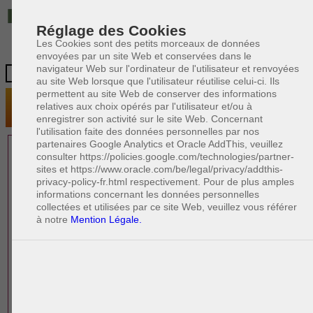
IT
Réglage des Cookies
Les Cookies sont des petits morceaux de données
envoyées par un site Web et conservées dans le
navigateur Web sur l'ordinateur de l'utilisateur et renvoyées
au site Web lorsque que l'utilisateur réutilise celui-ci. Ils
permettent au site Web de conserver des informations
relatives aux choix opérés par l'utilisateur et/ou à
enregistrer son activité sur le site Web. Concernant
l'utilisation faite des données personnelles par nos
partenaires Google Analytics et Oracle AddThis, veuillez
1 AVOCAT(S)
consulter https://policies.google.com/technologies/partner-
sites et https://www.oracle.com/be/legal/privacy/addthis-
EXPÉRIMENTÉ(S)
privacy-policy-fr.html respectivement. Pour de plus amples
EN DROIT DU TRAVAIL
informations concernant les données personnelles
collectées et utilisées par ce site Web, veuillez vous référer
à notre
Mention Légale.
PAOLO CRISCENZO
Avocat en droit italien
R
F
R
F
Rédacteur
Formation