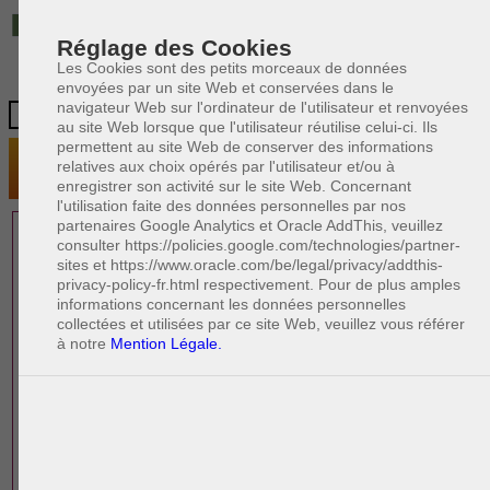
IT
Réglage des Cookies
Les Cookies sont des petits morceaux de données
envoyées par un site Web et conservées dans le
navigateur Web sur l'ordinateur de l'utilisateur et renvoyées
au site Web lorsque que l'utilisateur réutilise celui-ci. Ils
permettent au site Web de conserver des informations
relatives aux choix opérés par l'utilisateur et/ou à
enregistrer son activité sur le site Web. Concernant
l'utilisation faite des données personnelles par nos
partenaires Google Analytics et Oracle AddThis, veuillez
1 AVOCAT(S)
consulter https://policies.google.com/technologies/partner-
sites et https://www.oracle.com/be/legal/privacy/addthis-
EXPÉRIMENTÉ(S)
privacy-policy-fr.html respectivement. Pour de plus amples
EN DROIT DES AFFAIRES
informations concernant les données personnelles
collectées et utilisées par ce site Web, veuillez vous référer
à notre
Mention Légale.
PAOLO CRISCENZO
Avocat en droit italien
R
F
R
F
Rédacteur
Formation