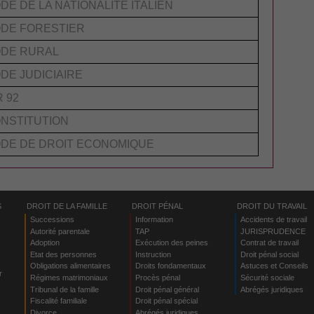
DE DE LA NATIONALITÉ ITALIEN
DE FORESTIER
DE RURAL
DE JUDICIAIRE
R 92
NSTITUTION
DE DE DROIT ECONOMIQUE
S
DROIT DE LA FAMILLE
DROIT PÉNAL
DROIT DU TRAVAIL
Successions
Information
Accidents de travail
Autorité parentale
TAP
JURISPRUDENCE
Adoption
Exécution des peines
Contrat de travail
Etat des personnes
Instruction
Droit pénal social
Obligations alimentaires
Droits fondamentaux
Astuces et Conseils
r
Régimes matrimoniaux
Procès pénal
Sécurité sociale
Tribunal de la famille
Droit pénal général
Abrégés juridiques
Fiscalité familiale
Droit pénal spécial
Divorce
Abrégés juridiques