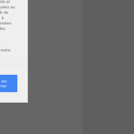
eb et
voyées au
eb de
u à
données
lez
s
 notre
 les
rmer