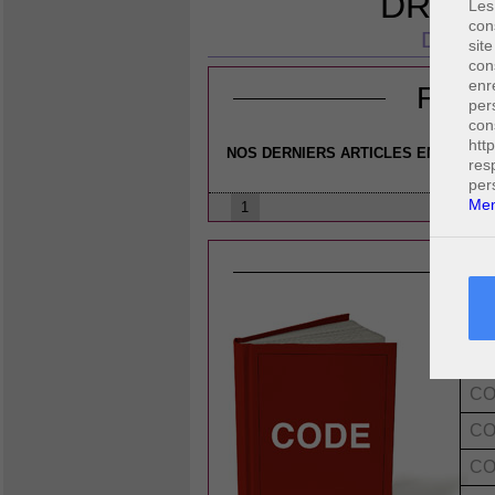
DROIT
Les
con
DR PE
site
con
enr
FICH
per
con
htt
NOS DERNIERS ARTICLES EN DROIT 
res
per
Men
1
L
CO
CO
CO
CO
CO