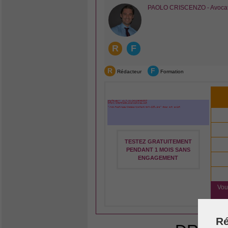
PAOLO CRISCENZO - Avocat e
R
F
R
F
Rédacteur
Formation
TESTEZ GRATUITEMENT
PENDANT 1 MOIS SANS
ENGAGEMENT
Vou
Ré