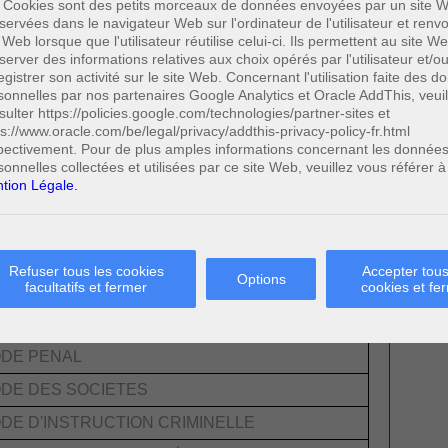
-DES-AFFAIRES
 Cookies sont des petits morceaux de données envoyées par un site W
servées dans le navigateur Web sur l'ordinateur de l'utilisateur et ren
NAL DES SOCIETES
 Web lorsque que l'utilisateur réutilise celui-ci. Ils permettent au site W
server des informations relatives aux choix opérés par l'utilisateur et/o
egistrer son activité sur le site Web. Concernant l'utilisation faite des 
ES PRATIQUES
sonnelles par nos partenaires Google Analytics et Oracle AddThis, veuil
sulter https://policies.google.com/technologies/partner-sites et
ps://www.oracle.com/be/legal/privacy/addthis-privacy-policy-fr.html
DES AFFAIRES - DR. PÉNAL DES SOCIÉTÉS
pectivement. Pour de plus amples informations concernant les donnée
sonnelles collectées et utilisées par ce site Web, veuillez vous référer à
tion Légale.
EGISLATION
Refuser tous les cookies
Accepter tous
Options
facultatifs et fermer
cookies et fe
DE CIVIL
DE DE COMMERCE
DE PENAL
DE DES SOCIETES
DE D'INSTRUCTION CRIMINELLE