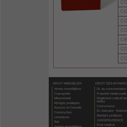
CO
CO
CO
CO
CI
CO
CO
DROIT IMMOBILIER
DROIT DES AFFAIRE
Ventes immobilières
Dr. du consommateur
Copropriété
Propriété intellectuelle
Mitoyenneté
Règlement collectif de
dettes
Abrégés juridiques
Concurrence
Astuces et Conseils
Dr. bancaire - financie
Construction
Abrégés juridiques
Urbanisme
JURISPRUDENCE
Bail
Droit médical
Saisies immobilières