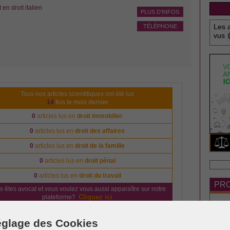
n droit italien
PLUS D'INFOS
Les a
TÉLÉPHONE
vus
Tous nos articles scientifiques ont été lus
14
fois le mois dernier
0
articles lus en
droit immobilier
0
articles lus en
droit des affaires
0
articles lus en
droit de la famille
0
articles lus en
droit pénal
0
articles lus en
droit du travail
PRO
s êtes avocat et vous voulez vous aussi apparaître sur notre
Cliquez ici
plateforme?
glage des Cookies