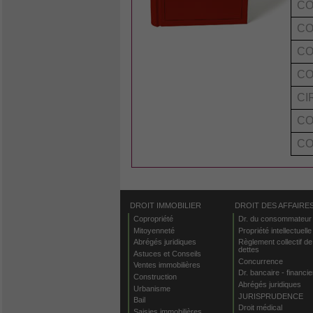
CO
CO
CO
CO
CI
CO
CO
DROIT IMMOBILIER
DROIT DES AFFAIRE
Copropriété
Dr. du consommateur
Mitoyenneté
Propriété intellectuelle
Abrégés juridiques
Règlement collectif de
dettes
Astuces et Conseils
Concurrence
Ventes immobilières
Dr. bancaire - financie
Construction
Abrégés juridiques
Urbanisme
JURISPRUDENCE
Bail
Droit médical
Saisies immobilières