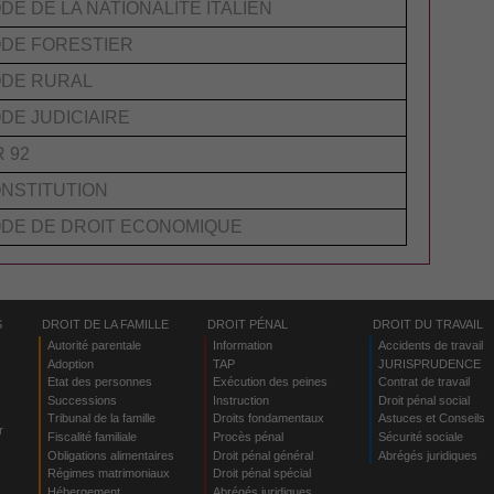
DE DE LA NATIONALITÉ ITALIEN
DE FORESTIER
DE RURAL
DE JUDICIAIRE
R 92
NSTITUTION
DE DE DROIT ECONOMIQUE
S
DROIT DE LA FAMILLE
DROIT PÉNAL
DROIT DU TRAVAIL
Autorité parentale
Information
Accidents de travail
Adoption
TAP
JURISPRUDENCE
Etat des personnes
Exécution des peines
Contrat de travail
Successions
Instruction
Droit pénal social
Tribunal de la famille
Droits fondamentaux
Astuces et Conseils
r
Fiscalité familiale
Procès pénal
Sécurité sociale
Obligations alimentaires
Droit pénal général
Abrégés juridiques
Régimes matrimoniaux
Droit pénal spécial
Hébergement
Abrégés juridiques