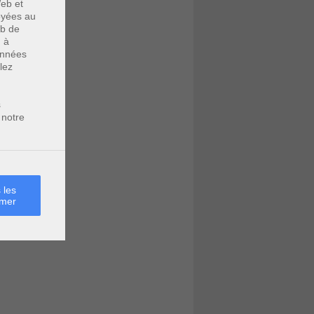
eb et
voyées au
eb de
u à
données
lez
s
 notre
 les
rmer