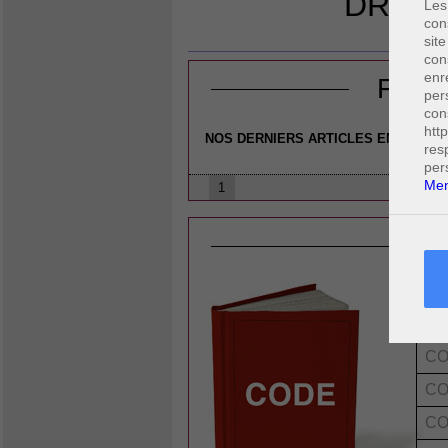
DROIT
Les
con
DRO
site
con
enr
FICH
per
con
htt
NOS DERNIERS ARTICLES EN DROIT 
res
per
Men
1
L
CO
CO
CO
CO
CO