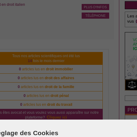
n droit italien
PLUS D'INFOS
Les a
TÉLÉPHONE
vus
Tous nos articles scientifiques ont été lus
14
fois le mois dernier
0
articles lus en
droit immobilier
0
articles lus en
droit des affaires
0
articles lus en
droit de la famille
0
articles lus en
droit pénal
0
articles lus en
droit du travail
PRO
s êtes avocat et vous voulez vous aussi apparaître sur notre
Cliquez ici
plateforme?
glage des Cookies