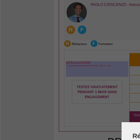
PAOLO CRISCENZO - Avocat e
R
F
R
F
Rédacteur
Formation
TESTEZ GRATUITEMENT
PENDANT 1 MOIS SANS
ENGAGEMENT
Vou
Ré