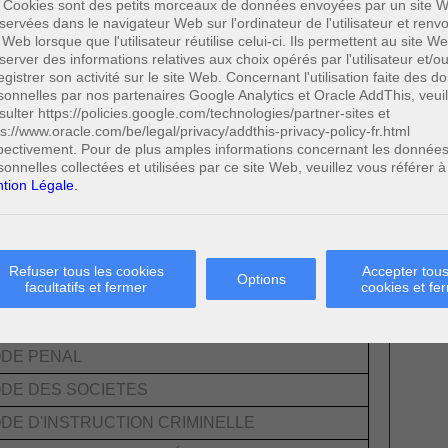
-DES-AFFAIRES
 Cookies sont des petits morceaux de données envoyées par un site W
servées dans le navigateur Web sur l'ordinateur de l'utilisateur et ren
IT DES SOCIETES
 Web lorsque que l'utilisateur réutilise celui-ci. Ils permettent au site W
server des informations relatives aux choix opérés par l'utilisateur et/o
egistrer son activité sur le site Web. Concernant l'utilisation faite des 
ES PRATIQUES
sonnelles par nos partenaires Google Analytics et Oracle AddThis, veuil
sulter https://policies.google.com/technologies/partner-sites et
ps://www.oracle.com/be/legal/privacy/addthis-privacy-policy-fr.html
DES AFFAIRES - DROIT DES SOCIÉTÉS
pectivement. Pour de plus amples informations concernant les donnée
sonnelles collectées et utilisées par ce site Web, veuillez vous référer à
tion Légale.
EGISLATION
Refuser tous les cookies
Accepter tous
Options
facultatifs et fermer
cookies et fe
DE CIVIL
DE DE COMMERCE
DE PENAL
DE DES SOCIETES
DE D'INSTRUCTION CRIMINELLE