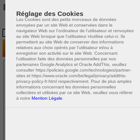
IT
Réglage des Cookies
Les Cookies sont des petits morceaux de données
envoyées par un site Web et conservées dans le
navigateur Web sur l'ordinateur de l'utilisateur et renvoyées
au site Web lorsque que l'utilisateur réutilise celui-ci. Ils
permettent au site Web de conserver des informations
relatives aux choix opérés par l'utilisateur et/ou à
enregistrer son activité sur le site Web. Concernant
l'utilisation faite des données personnelles par nos
partenaires Google Analytics et Oracle AddThis, veuillez
1 AVOCAT(S)
consulter https://policies.google.com/technologies/partner-
sites et https://www.oracle.com/be/legal/privacy/addthis-
EXPÉRIMENTÉ(S)
privacy-policy-fr.html respectivement. Pour de plus amples
EN DROIT PÉNAL
informations concernant les données personnelles
collectées et utilisées par ce site Web, veuillez vous référer
à notre
Mention Légale.
PAOLO CRISCENZO
Avocat en droit italien
R
F
R
F
Rédacteur
Formation