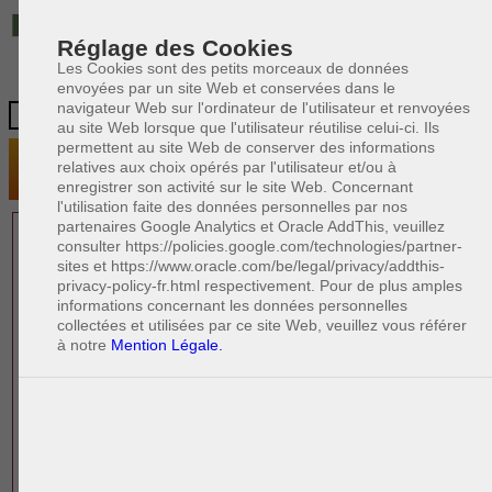
IT
Réglage des Cookies
Les Cookies sont des petits morceaux de données
envoyées par un site Web et conservées dans le
navigateur Web sur l'ordinateur de l'utilisateur et renvoyées
au site Web lorsque que l'utilisateur réutilise celui-ci. Ils
permettent au site Web de conserver des informations
relatives aux choix opérés par l'utilisateur et/ou à
enregistrer son activité sur le site Web. Concernant
l'utilisation faite des données personnelles par nos
partenaires Google Analytics et Oracle AddThis, veuillez
1 AVOCAT(S)
consulter https://policies.google.com/technologies/partner-
sites et https://www.oracle.com/be/legal/privacy/addthis-
EXPÉRIMENTÉ(S)
privacy-policy-fr.html respectivement. Pour de plus amples
EN DROIT PÉNAL
informations concernant les données personnelles
collectées et utilisées par ce site Web, veuillez vous référer
à notre
Mention Légale.
PAOLO CRISCENZO
Avocat en droit italien
R
F
R
F
Rédacteur
Formation