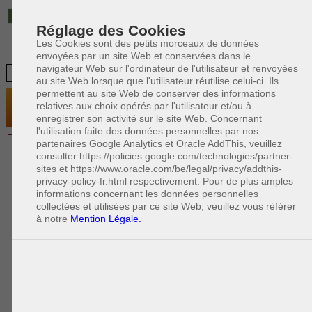
IT
Réglage des Cookies
Les Cookies sont des petits morceaux de données
envoyées par un site Web et conservées dans le
navigateur Web sur l'ordinateur de l'utilisateur et renvoyées
au site Web lorsque que l'utilisateur réutilise celui-ci. Ils
permettent au site Web de conserver des informations
relatives aux choix opérés par l'utilisateur et/ou à
enregistrer son activité sur le site Web. Concernant
l'utilisation faite des données personnelles par nos
partenaires Google Analytics et Oracle AddThis, veuillez
1 AVOCAT(S)
consulter https://policies.google.com/technologies/partner-
sites et https://www.oracle.com/be/legal/privacy/addthis-
EXPÉRIMENTÉ(S)
privacy-policy-fr.html respectivement. Pour de plus amples
EN DROIT DU TRAVAIL
informations concernant les données personnelles
collectées et utilisées par ce site Web, veuillez vous référer
à notre
Mention Légale.
PAOLO CRISCENZO
Avocat en droit italien
R
F
R
F
Rédacteur
Formation