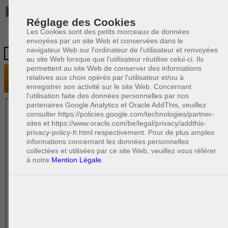
IT
Réglage des Cookies
Les Cookies sont des petits morceaux de données
envoyées par un site Web et conservées dans le
navigateur Web sur l'ordinateur de l'utilisateur et renvoyées
au site Web lorsque que l'utilisateur réutilise celui-ci. Ils
permettent au site Web de conserver des informations
relatives aux choix opérés par l'utilisateur et/ou à
enregistrer son activité sur le site Web. Concernant
l'utilisation faite des données personnelles par nos
partenaires Google Analytics et Oracle AddThis, veuillez
1 AVOCAT(S)
consulter https://policies.google.com/technologies/partner-
sites et https://www.oracle.com/be/legal/privacy/addthis-
EXPÉRIMENTÉ(S)
privacy-policy-fr.html respectivement. Pour de plus amples
EN DROIT DE LA FAMILLE
informations concernant les données personnelles
collectées et utilisées par ce site Web, veuillez vous référer
à notre
Mention Légale.
PAOLO CRISCENZO
Avocat en droit italien
R
F
R
F
Rédacteur
Formation