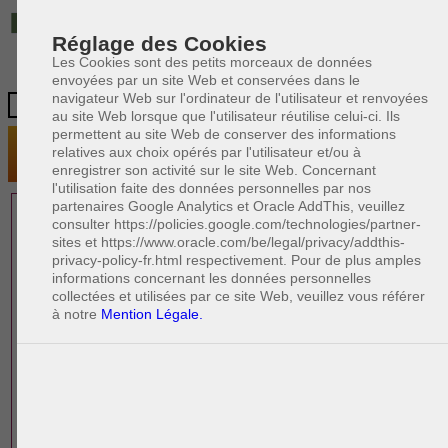
IT
Réglage des Cookies
Les Cookies sont des petits morceaux de données
envoyées par un site Web et conservées dans le
navigateur Web sur l'ordinateur de l'utilisateur et renvoyées
au site Web lorsque que l'utilisateur réutilise celui-ci. Ils
permettent au site Web de conserver des informations
relatives aux choix opérés par l'utilisateur et/ou à
enregistrer son activité sur le site Web. Concernant
l'utilisation faite des données personnelles par nos
partenaires Google Analytics et Oracle AddThis, veuillez
1 AVOCAT(S)
consulter https://policies.google.com/technologies/partner-
sites et https://www.oracle.com/be/legal/privacy/addthis-
EXPÉRIMENTÉ(S)
privacy-policy-fr.html respectivement. Pour de plus amples
EN DROIT DE LA FAMILLE
informations concernant les données personnelles
collectées et utilisées par ce site Web, veuillez vous référer
à notre
Mention Légale.
PAOLO CRISCENZO
Avocat en droit italien
R
F
R
F
Rédacteur
Formation