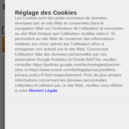
IT
Réglage des Cookies
Les Cookies sont des petits morceaux de données
envoyées par un site Web et conservées dans le
navigateur Web sur l'ordinateur de l'utilisateur et renvoyées
au site Web lorsque que l'utilisateur réutilise celui-ci. Ils
permettent au site Web de conserver des informations
relatives aux choix opérés par l'utilisateur et/ou à
enregistrer son activité sur le site Web. Concernant
l'utilisation faite des données personnelles par nos
partenaires Google Analytics et Oracle AddThis, veuillez
1 AVOCAT(S)
consulter https://policies.google.com/technologies/partner-
sites et https://www.oracle.com/be/legal/privacy/addthis-
EXPÉRIMENTÉ(S)
privacy-policy-fr.html respectivement. Pour de plus amples
EN DROIT DES AFFAIRES
informations concernant les données personnelles
collectées et utilisées par ce site Web, veuillez vous référer
à notre
Mention Légale.
PAOLO CRISCENZO
Avocat en droit italien
R
F
R
F
Rédacteur
Formation