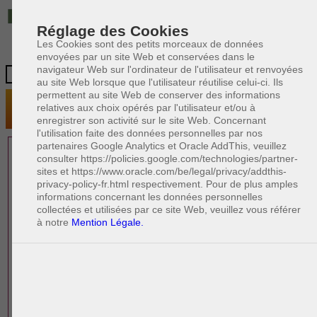
IT
Réglage des Cookies
Les Cookies sont des petits morceaux de données
envoyées par un site Web et conservées dans le
navigateur Web sur l'ordinateur de l'utilisateur et renvoyées
au site Web lorsque que l'utilisateur réutilise celui-ci. Ils
permettent au site Web de conserver des informations
relatives aux choix opérés par l'utilisateur et/ou à
enregistrer son activité sur le site Web. Concernant
l'utilisation faite des données personnelles par nos
partenaires Google Analytics et Oracle AddThis, veuillez
1 AVOCAT(S)
consulter https://policies.google.com/technologies/partner-
sites et https://www.oracle.com/be/legal/privacy/addthis-
EXPÉRIMENTÉ(S)
privacy-policy-fr.html respectivement. Pour de plus amples
EN DROIT IMMOBILIER
informations concernant les données personnelles
collectées et utilisées par ce site Web, veuillez vous référer
à notre
Mention Légale.
PAOLO CRISCENZO
Avocat en droit italien
R
F
R
F
Rédacteur
Formation